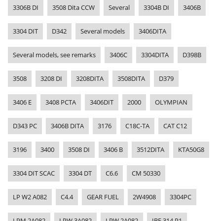
3306B DI
3508 Dita CCW
Several
3304B DI
3406B
3304 DIT
D342
Several models
3406DITA
Several models, see remarks
3406C
3304DITA
D398B
3508
3208 DI
3208DITA
3508DITA
D379
3406 E
3408 PCTA
3406DIT
2000
OLYMPIAN
D343 PC
3406B DITA
3176
C18C-TA
CAT C12
3196
3400
3508 DI
3406 B
3512DITA
KTA50G8
3304 DIT SCAC
3304 DT
C6.6
CM 50330
LP W2 A082
C4.4
GEAR FUEL
2W4908
3304PC
LPM 2A082
LPW 3A082
LPW 2A082
IBF 314 P1