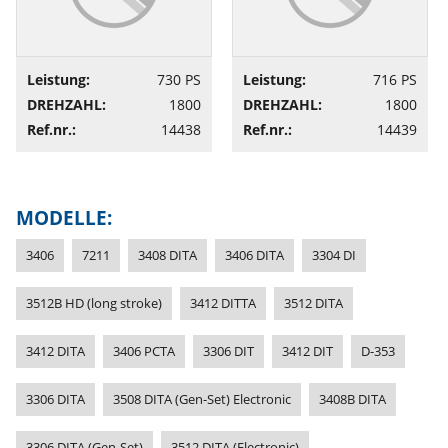
Leistung:
730 PS
Leistung:
716 PS
DREHZAHL:
1800
DREHZAHL:
1800
Ref.nr.:
14438
Ref.nr.:
14439
MODELLE:
3406
7211
3408 DITA
3406 DITA
3304 DI
3512B HD (long stroke)
3412 DITTA
3512 DITA
3412 DITA
3406 PCTA
3306 DIT
3412 DIT
D-353
3306 DITA
3508 DITA (Gen-Set) Electronic
3408B DITA
3306 DITA (Gen-Set)
3512 DITA (Electronic)