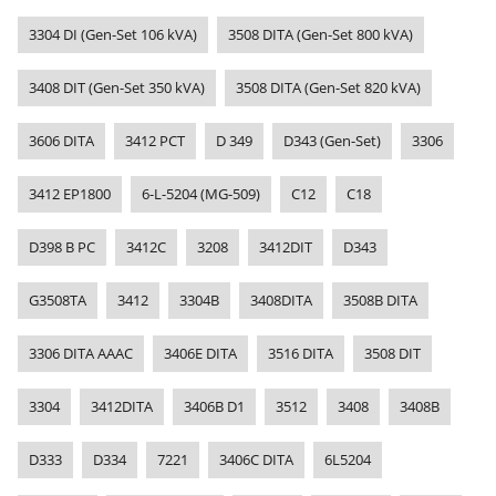
3304 DI (Gen-Set 106 kVA)
3508 DITA (Gen-Set 800 kVA)
3408 DIT (Gen-Set 350 kVA)
3508 DITA (Gen-Set 820 kVA)
3606 DITA
3412 PCT
D 349
D343 (Gen-Set)
3306
3412 EP1800
6-L-5204 (MG-509)
C12
C18
D398 B PC
3412C
3208
3412DIT
D343
G3508TA
3412
3304B
3408DITA
3508B DITA
3306 DITA AAAC
3406E DITA
3516 DITA
3508 DIT
3304
3412DITA
3406B D1
3512
3408
3408B
D333
D334
7221
3406C DITA
6L5204