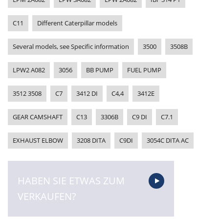
C11
Different Caterpillar models
Several models, see Specific information
3500
3508B
LPW2 A082
3056
BB PUMP
FUEL PUMP
3512 3508
C7
3412 DI
C4,4
3412E
GEAR CAMSHAFT
C13
3306B
C9 DI
C7.1
EXHAUST ELBOW
3208 DITA
C9DI
3054C DITA AC
HABEN SIE ETWAS ZUM
VERKAUFEN?