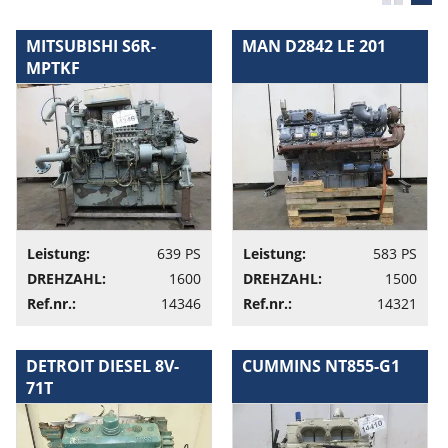
MITSUBISHI S6R-
MAN D2842 LE 201
MPTKF
Leistung:
639 PS
Leistung:
583 PS
DREHZAHL:
1600
DREHZAHL:
1500
Ref.nr.:
14346
Ref.nr.:
14321
DETROIT DIESEL 8V-
CUMMINS NT855-G1
71T