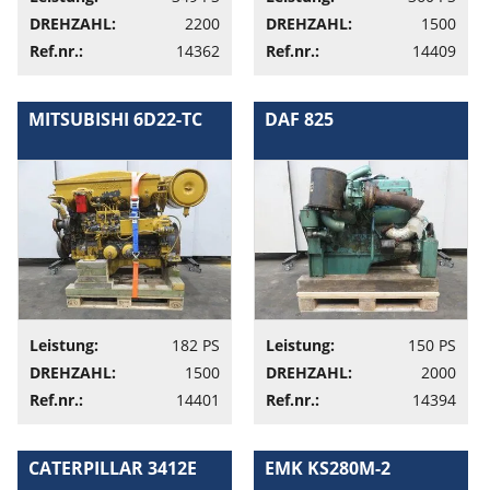
DREHZAHL:
2200
DREHZAHL:
1500
Ref.nr.:
14362
Ref.nr.:
14409
MITSUBISHI 6D22-TC
DAF 825
Leistung:
182 PS
Leistung:
150 PS
DREHZAHL:
1500
DREHZAHL:
2000
Ref.nr.:
14401
Ref.nr.:
14394
CATERPILLAR 3412E
EMK KS280M-2