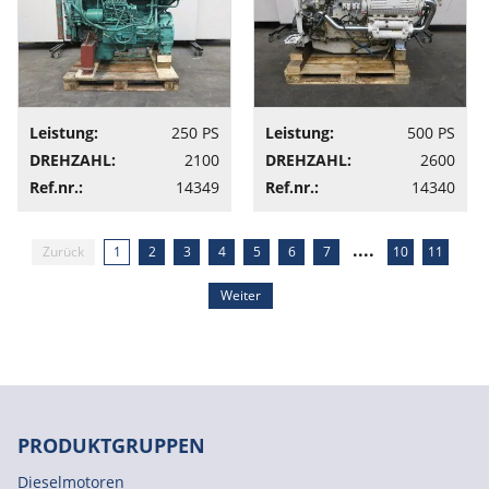
Leistung:
250 PS
Leistung:
500 PS
DREHZAHL:
2100
DREHZAHL:
2600
Ref.nr.:
14349
Ref.nr.:
14340
....
Zurück
1
2
3
4
5
6
7
10
11
Weiter
PRODUKTGRUPPEN
Dieselmotoren