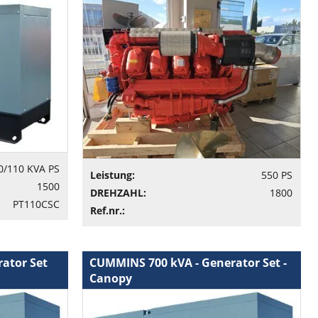
0/110 KVA PS
Leistung:
550 PS
1500
DREHZAHL:
1800
PT110CSC
Ref.nr.:
ator Set
CUMMINS 700 kVA - Generator Set -
Canopy