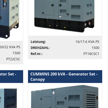
Leistung:
16/17.6 KVA PS
20/22 KVA PS
DREHZAHL:
1500
1500
Ref.nr.:
PT18CSC1
PT22CSC
or Set -
CUMMINS 200 kVA - Generator Set -
Canopy