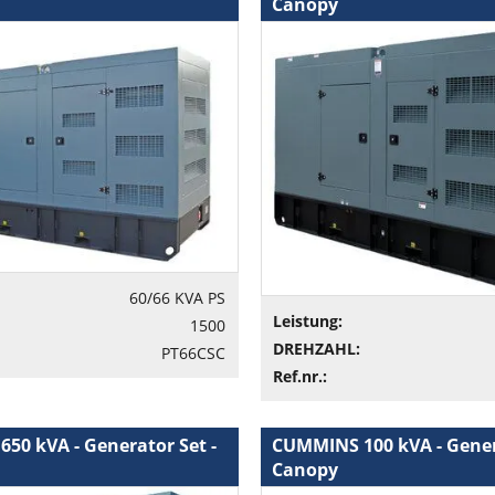
Canopy
60/66 KVA PS
Leistung:
1500
DREHZAHL:
PT66CSC
Ref.nr.:
50 kVA - Generator Set -
CUMMINS 100 kVA - Gener
Canopy