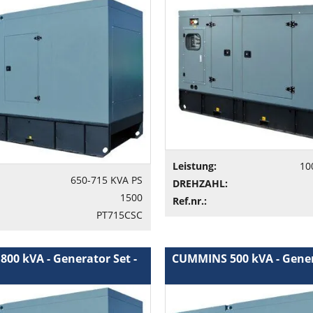
Leistung:
10
650-715 KVA PS
DREHZAHL:
1500
Ref.nr.:
PT715CSC
00 kVA - Generator Set -
CUMMINS 500 kVA - Gener