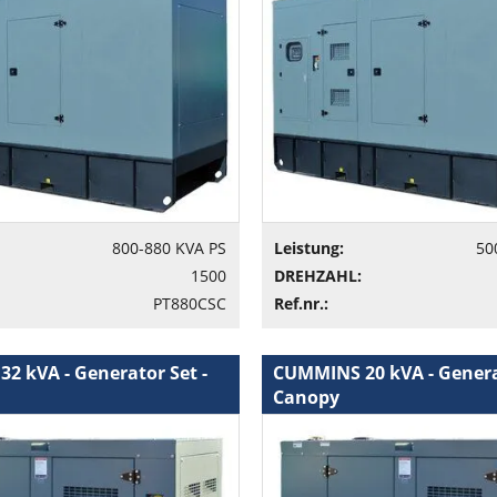
800-880 KVA PS
Leistung:
50
1500
DREHZAHL:
PT880CSC
Ref.nr.:
2 kVA - Generator Set -
CUMMINS 20 kVA - Generat
Canopy