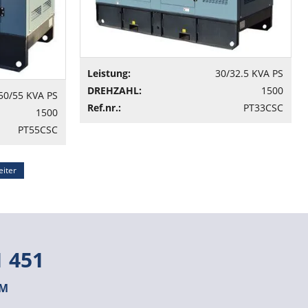
Leistung:
30/32.5 KVA PS
DREHZAHL:
1500
50/55 KVA PS
Ref.nr.:
PT33CSC
1500
PT55CSC
iter
1 451
OM