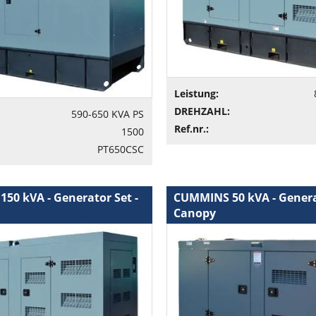
Leistung:
DREHZAHL:
590-650 KVA PS
Ref.nr.:
1500
PT650CSC
50 kVA - Generator Set -
CUMMINS 50 kVA - Generat
Canopy