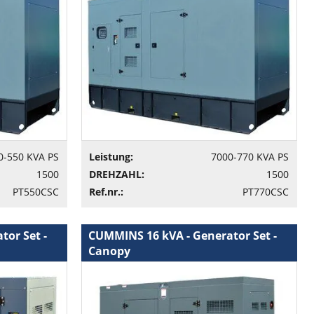
0-550 KVA PS
Leistung:
7000-770 KVA PS
1500
DREHZAHL:
1500
PT550CSC
Ref.nr.:
PT770CSC
or Set -
CUMMINS 16 kVA - Generator Set -
Canopy