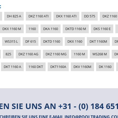
:
DH 825 A
DKZ 1160 ATI
DKX 1160 ATI
DD 575
DKZ 1160 
DKX 1160 M
1160
DKA 1160
DKTD 1160 M
DKS 1160 E
WS315 L
DF 615
DKTD 1160
DKX 1160
DKT 1160M
D
825
DKZ 1160 AG
DKZ 1160 MG
1160 M
WS268 M
DK
DKT 1160 A
1160 DKT
DKT1160A
DKV 1160M
DK 1160
EN SIE UNS AN
+31 - (0) 184 65
CHREIBEN SIE UNS EINE E-MAIL
INFO@POOLTRADING.C