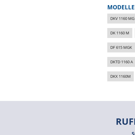
MODELLE
DKV 1160 MG
DK 1160 M
DF 615 MGK
DKTD 1160 A
DKX 1160M
RUF
S