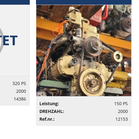
320 PS
2000
14386
Leistung:
150 PS
DREHZAHL:
2000
Ref.nr.:
12153