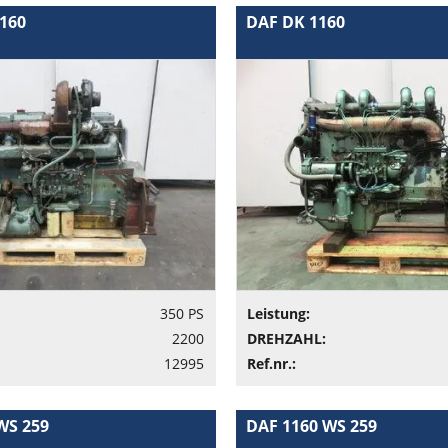
160
DAF DK 1160
350 PS
Leistung:
2200
DREHZAHL:
12995
Ref.nr.:
WS 259
DAF 1160 WS 259