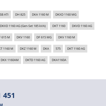
SB ATI
DH 825
DKA 1160 M
DKXD 1160 MG
DKXD 1160 AG (Gen-Set 185 kVA)
DKT 1160
DKVD 1160 AG
F 615 M
DKV 1160
DF 615 MG
DKV 1160 M
T 1160 M
DKZ 1160 M
DKA
575
DKT 1160 AG
DKX 1160AM
DKTD 1160 AG
DKA1160A
1 451
OM