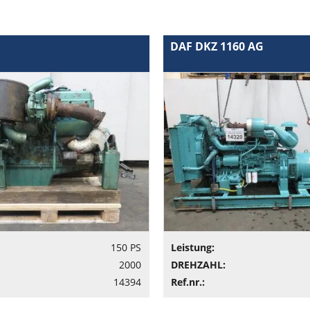
DAF DKZ 1160 AG
150 PS
Leistung:
2000
DREHZAHL:
14394
Ref.nr.: