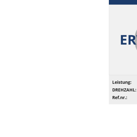
Leistung:
DREHZAHL:
Ref.nr.: