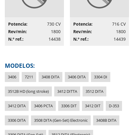
Potencia:
730 CV
Potencia:
716 CV
Rev/min:
1800
Rev/min:
1800
N.º ref.:
14438
N.º ref.:
14439
MODELOS:
3406
7211
3408 DITA
3406 DITA
3304 DI
3512B HD (long stroke)
3412 DITTA
3512 DITA
3412 DITA
3406 PCTA
3306 DIT
3412 DIT
D-353
3306 DITA
3508 DITA (Gen-Set) Electronic
3408B DITA
3306 DITA (Gen-Set)
3512 DITA (Electronic)