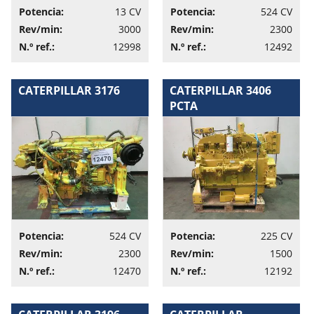
Potencia:
13 CV
Potencia:
524 CV
Rev/min:
3000
Rev/min:
2300
N.º ref.:
12998
N.º ref.:
12492
CATERPILLAR 3176
CATERPILLAR 3406
PCTA
Potencia:
524 CV
Potencia:
225 CV
Rev/min:
2300
Rev/min:
1500
N.º ref.:
12470
N.º ref.:
12192