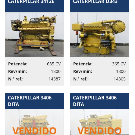
CATERPILLAR 3412E
CATERPILLAR D343
Potencia:
635 CV
Potencia:
365 CV
Rev/min:
1800
Rev/min:
1800
N.º ref.:
14387
N.º ref.:
14305
CATERPILLAR 3406
CATERPILLAR 3406
DITA
DITA