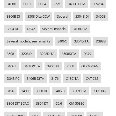
3408B
D333
D334
7221
3406C DITA
6L5204
3306B DI
3508 Dita CCW
Several
3304B DI
3406B
3304 DIT
D342
Several models
3406DITA
Several models, see remarks
3406C
3304DITA
D398B
3508
3208 DI
3208DITA
3508DITA
D379
3406 E
3408 PCTA
3406DIT
2000
OLYMPIAN
D343 PC
3406B DITA
3176
C18C-TA
CAT C12
3196
3400
3508 DI
3406 B
3512DITA
KTA50G8
3304 DIT SCAC
3304 DT
C6.6
CM 50330
LP W2 A082
C4.4
GEAR FUEL
2W4908
3304PC