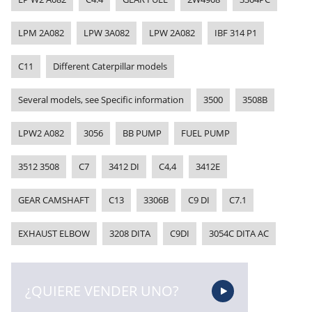
LPM 2A082
LPW 3A082
LPW 2A082
IBF 314 P1
C11
Different Caterpillar models
Several models, see Specific information
3500
3508B
LPW2 A082
3056
BB PUMP
FUEL PUMP
3512 3508
C7
3412 DI
C4,4
3412E
GEAR CAMSHAFT
C13
3306B
C9 DI
C7.1
EXHAUST ELBOW
3208 DITA
C9DI
3054C DITA AC
¿QUIERE VENDER UNO?