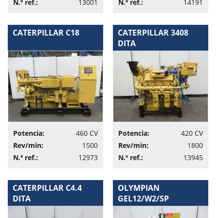
N.º ref.:
13001
N.º ref.:
14191
CATERPILLAR C18
CATERPILLAR 3408
DITA
Potencia:
460 CV
Potencia:
420 CV
Rev/min:
1500
Rev/min:
1800
N.º ref.:
12973
N.º ref.:
13945
CATERPILLAR C4.4
OLYMPIAN
DITA
GEL12/W2/SP