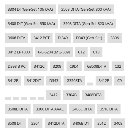
3304 DI (Gen-Set 106 kVA)
3508 DITA (Gen-Set 800 kVA)
3408 DIT (Gen-Set 350 kVA)
3508 DITA (Gen-Set 820 kVA)
3606 DITA
3412 PCT
D 349
D343 (Gen-Set)
3306
3412 EP1800
6-L-5204 (MG-509)
C12
C18
D398 B PC
3412C
3208
C9D1
G3508DITA
C32
3412B
3412DIT
D343
G3508TA
3412E
C9
3412
3304B
3408DITA
3508B DITA
3306 DITA AAAC
3406E DITA
3516 DITA
3508 DIT
3304
3412DITA
3406B D1
3512
3408