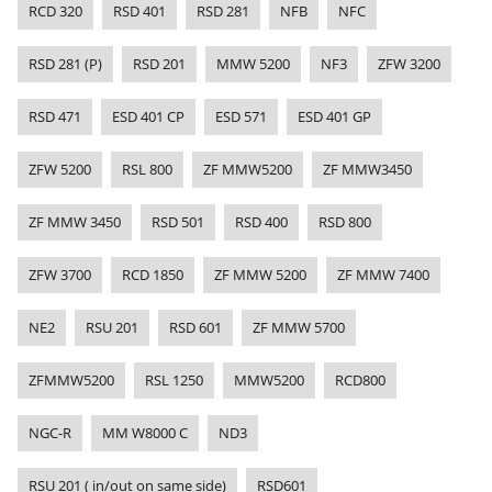
RCD 320
RSD 401
RSD 281
NFB
NFC
RSD 281 (P)
RSD 201
MMW 5200
NF3
ZFW 3200
RSD 471
ESD 401 CP
ESD 571
ESD 401 GP
ZFW 5200
RSL 800
ZF MMW5200
ZF MMW3450
ZF MMW 3450
RSD 501
RSD 400
RSD 800
ZFW 3700
RCD 1850
ZF MMW 5200
ZF MMW 7400
NE2
RSU 201
RSD 601
ZF MMW 5700
ZFMMW5200
RSL 1250
MMW5200
RCD800
NGC-R
MM W8000 C
ND3
RSU 201 ( in/out on same side)
RSD601