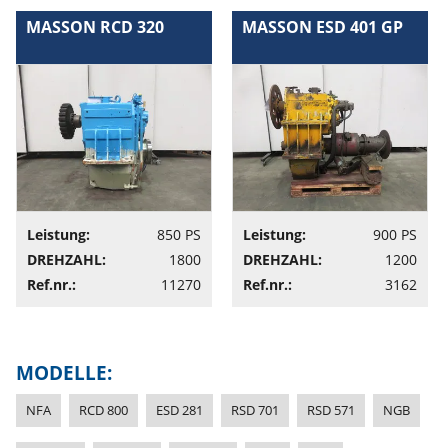
MASSON RCD 320
MASSON ESD 401 GP
Leistung:
850 PS
Leistung:
900 PS
DREHZAHL:
1800
DREHZAHL:
1200
Ref.nr.:
11270
Ref.nr.:
3162
MODELLE:
NFA
RCD 800
ESD 281
RSD 701
RSD 571
NGB