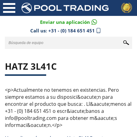
Enviar una aplicación
Call us:
+31 - (0) 184 651 451
HATZ 3L41C
<p>Actualmente no tenemos en existencias. Pero
siempre estamos a su disposici&oacute;n para
encontrar el producto que busca: . Ll&aacute;menos al
+31 - (0) 184 651 451 o escr&iacute;banos a
info@pooltrading.com para obtener m&aacute;s
informaci&oacute;n.</p>