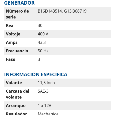
GENERADOR
Número de
B16D143514, G13I368719
serie
Kva
30
Voltaje
400 V
Amps
43.3
Frecuencia
50 Hz
Fase
3
INFORMACIÓN ESPECÍFICA
Volante
11,5 inch
Carcasa del
SAE-3
volante
Arranque
1 x 12V
Regulador
Mechanical