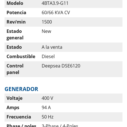
Modelo
4BTA3.9-G11
Potencia
60/66 KVA CV
Rev/min
1500
Estado
New
general
Estado
A la venta
Combustible
Diesel
Control
Deepsea DSE6120
panel
GENERADOR
Voltaje
400 V
Amps
94 A
Frecuencia
50 Hz
Phase / poles
3-Phase / 4-Poles