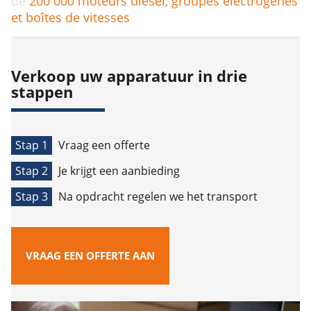
de
200 000
moteurs diesel, groupes électrogènes
et boîtes de vitesses
Verkoop uw apparatuur in drie
stappen
Stap 1
Vraag een offerte
Stap 2
Je krijgt een aanbieding
Stap 3
Na opdracht regelen we het transport
VRAAG EEN OFFERTE AAN