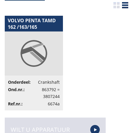
VOLVO PENTA TAMD
162 /163/165
(CRANKSHAFT 863792
/ 3807244) -
Reserveonderdeel
Onderdeel:
Crankshaft
Ond.nr.:
863792 =
3807244
Ref.nr.:
6674a
WILT U APPARATUUR