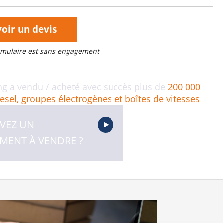
oir un devis
ormulaire est sans engagement
ng a vendu / acheté avec succès plus de
200 000
esel, groupes électrogènes et boîtes de vitesses
VEZ UN
MENT À VENDRE ?