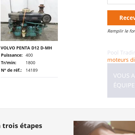
Recev
Remplir le f
VOLVO PENTA D12 D-MH
Pool Tradi
Puissance:
400
moteurs di
Tr/min:
1800
N° de réf.:
14189
VOUS A
ÉQUIPE
trois étapes