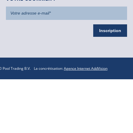
 Pool Trading B.V.
La concrétisation:
Agence Internet AddVision