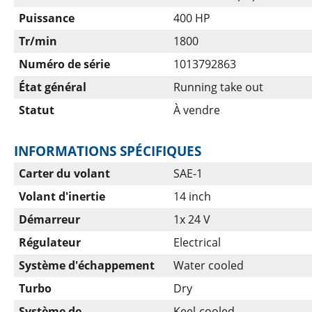
Puissance
400 HP
Tr/min
1800
Numéro de série
1013792863
État général
Running take out
Statut
À vendre
INFORMATIONS SPÉCIFIQUES
Carter du volant
SAE-1
Volant d'inertie
14 inch
Démarreur
1x 24 V
Régulateur
Electrical
Système d'échappement
Water cooled
Turbo
Dry
Système de
Keel-cooled