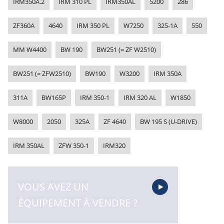
IRM350A.2
IRM 310 PL
IRM350AL
5200
286
ZF360A
4640
IRM 350 PL
W7250
325-1A
550
MM W4400
BW 190
BW251 (= ZF W2510)
BW251 (= ZFW2510)
BW190
W3200
IRM 350A
311A
BW165P
IRM 350-1
IRM 320 AL
W1850
W8000
2050
325A
ZF 4640
BW 195 S (U-DRIVE)
IRM 350AL
ZFW 350-1
IRM320
VOUS AVEZ UN
ÉQUIPEMENT À VENDRE ?