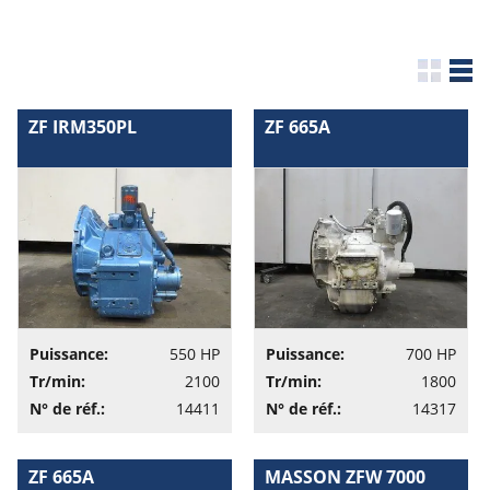
ZF IRM350PL
ZF 665A
Puissance:
550 HP
Puissance:
700 HP
Tr/min:
2100
Tr/min:
1800
N° de réf.:
14411
N° de réf.:
14317
ZF 665A
MASSON ZFW 7000