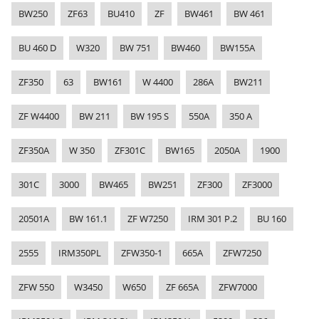
BW250
ZF63
BU410
ZF
BW461
BW 461
BU 460 D
W320
BW 751
BW460
BW155A
ZF350
63
BW161
W 4400
286A
BW211
ZF W4400
BW 211
BW 195 S
550A
350 A
ZF350A
W 350
ZF301C
BW165
2050A
1900
301C
3000
BW465
BW251
ZF300
ZF3000
20501A
BW 161.1
ZF W7250
IRM 301 P.2
BU 160
2555
IRM350PL
ZFW350-1
665A
ZFW7250
ZFW 550
W3450
W650
ZF 665A
ZFW7000