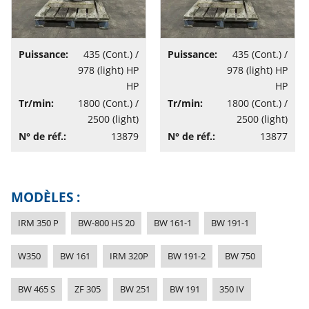
Puissance:
435 (Cont.) /
Puissance:
435 (Cont.) /
978 (light) HP
978 (light) HP
HP
HP
Tr/min:
1800 (Cont.) /
Tr/min:
1800 (Cont.) /
2500 (light)
2500 (light)
N° de réf.:
13879
N° de réf.:
13877
MODÈLES :
IRM 350 P
BW-800 HS 20
BW 161-1
BW 191-1
W350
BW 161
IRM 320P
BW 191-2
BW 750
BW 465 S
ZF 305
BW 251
BW 191
350 IV