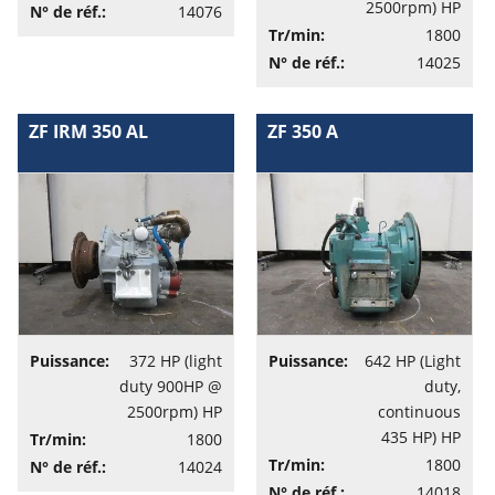
2500rpm) HP
N° de réf.:
14076
Tr/min:
1800
N° de réf.:
14025
ZF IRM 350 AL
ZF 350 A
Puissance:
372 HP (light
Puissance:
642 HP (Light
duty 900HP @
duty,
2500rpm) HP
continuous
435 HP) HP
Tr/min:
1800
Tr/min:
1800
N° de réf.:
14024
N° de réf.:
14018