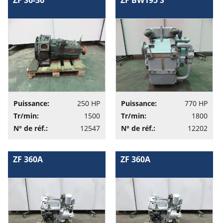
ZF S6-36
ZF BW195 S
Puissance:
250 HP
Puissance:
770 HP
Tr/min:
1500
Tr/min:
1800
N° de réf.:
12547
N° de réf.:
12202
ZF 360A
ZF 360A