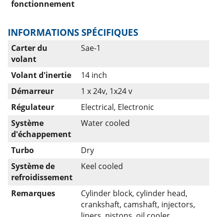
fonctionnement
INFORMATIONS SPÉCIFIQUES
Carter du
Sae-1
volant
Volant d'inertie
14 inch
Démarreur
1 x 24v, 1x24 v
Régulateur
Electrical, Electronic
Système
Water cooled
d'échappement
Turbo
Dry
Système de
Keel cooled
refroidissement
Remarques
Cylinder block, cylinder head,
crankshaft, camshaft, injectors,
liners, pistons, oil cooler,