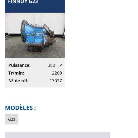
FINNOY G23
Puissance:
380 HP
Tr/min:
2200
N° de réf.:
13027
MODÈLES :
G23