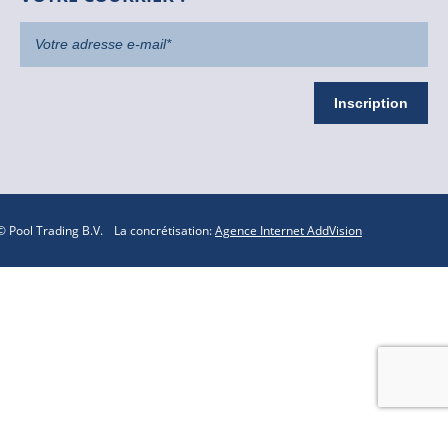
 Pool Trading B.V.
La concrétisation:
Agence Internet AddVision