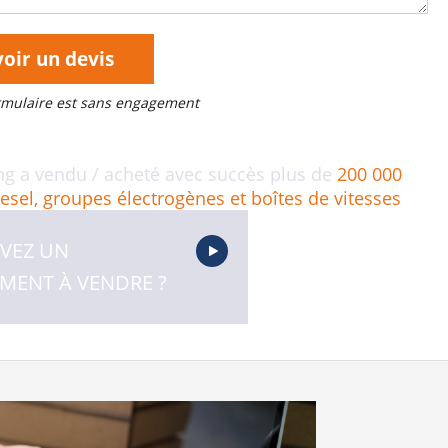
oir un devis
ormulaire est sans engagement
ng a vendu / acheté avec succès plus de
200 000
esel, groupes électrogènes et boîtes de vitesses
VEZ UN
MENT À VENDRE ?