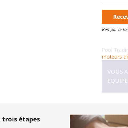
Recev
Remplir le f
Pool Tradi
moteurs di
VOUS A
ÉQUIPE
trois étapes