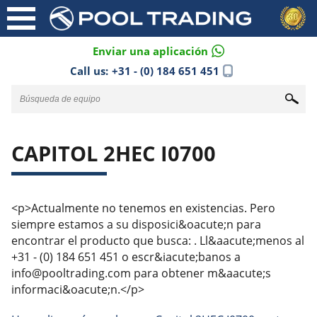
Enviar una aplicación
Call us:
+31 - (0) 184 651 451
CAPITOL 2HEC I0700
<p>Actualmente no tenemos en existencias. Pero
siempre estamos a su disposici&oacute;n para
encontrar el producto que busca: . Ll&aacute;menos al
+31 - (0) 184 651 451 o escr&iacute;banos a
info@pooltrading.com para obtener m&aacute;s
informaci&oacute;n.</p>