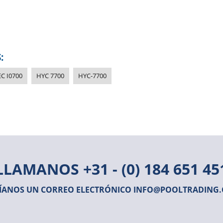
:
C I0700
HYC 7700
HYC-7700
LLAMANOS
+31 - (0) 184 651 45
ÍANOS UN CORREO ELECTRÓNICO
INFO@POOLTRADING