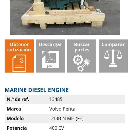
Obtener
Descargar
Buscar
Comparar
cotización
partes
MARINE DIESEL ENGINE
N.º de ref.
13485
Marca
Volvo Penta
Modelo
D13B-N MH (FE)
Potencia
400 CV