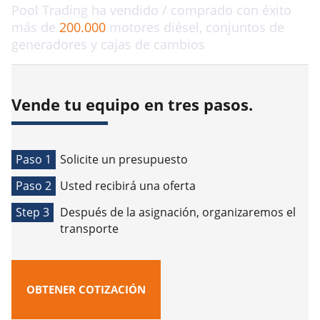
Pool Trading ha vendido / comprado con éxito
más de
200.000
motores diésel, conjuntos de
generadores y cajas de cambios
Vende tu equipo en tres pasos.
Paso 1
Solicite un presupuesto
Paso 2
Usted recibirá una oferta
Step 3
Después de la asignación, organizaremos el
transporte
OBTENER COTIZACIÓN