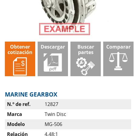
Obtener
Descargar
Buscar
Comparar
cotización
partes
MARINE GEARBOX
N.º de ref.
12827
Marca
Twin Disc
Modelo
MG-506
Relación
4,48:1